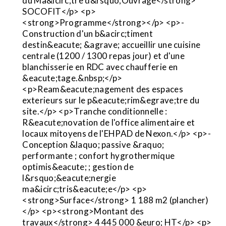
du Ma&icirc;tre d&rsquo;Ouvrage</strong>
SOCOFIT</p> <p>
<strong>Programme</strong></p> <p>-
Construction d'un b&acirc;timent
destin&eacute; &agrave; accueillir une cuisine
centrale (1200 / 1300 repas jour) et d'une
blanchisserie en RDC avec chaufferie en
&eacute;tage.&nbsp;</p>
<p>Ream&eacute;nagement des espaces
exterieurs sur le p&eacute;rim&egrave;tre du
site.</p> <p>Tranche conditionnelle :
R&eacute;novation de l'office alimentaire et
locaux mitoyens de l'EHPAD de Nexon.</p> <p>-
Conception &laquo; passive &raquo;
performante ; confort hygrothermique
optimis&eacute; ; gestion de
l&rsquo;&eacute;nergie
ma&icirc;tris&eacute;e</p> <p>
<strong>Surface</strong> 1 188 m2 (plancher)
</p> <p><strong>Montant des
travaux</strong> 4 445 000 &euro; HT</p> <p>