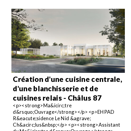
Création d'une cuisine centrale,
d'une blanchisserie et de
cuisines relais - Châlus 87
<p><strong>Ma&icirc;tre
d&rsquo;Ouvrage</strong></p> <p>EHPAD
R&eacute;sidence Le Nid &agrave;
Ch&acirc;lus&nbsp;</p> <p><strong>Assistant