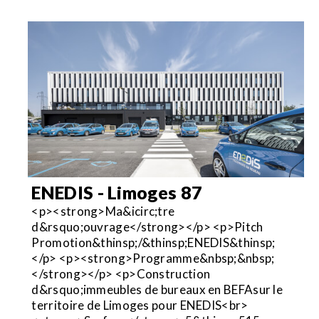
ENEDIS - Limoges 87
<p><strong>Ma&icirc;tre
d&rsquo;ouvrage</strong></p> <p>Pitch
Promotion&thinsp;/&thinsp;ENEDIS&thinsp;
</p> <p><strong>Programme&nbsp;&nbsp;
</strong></p> <p>Construction
d&rsquo;immeubles de bureaux en BEFAsur le
territoire de Limoges pour ENEDIS<br>