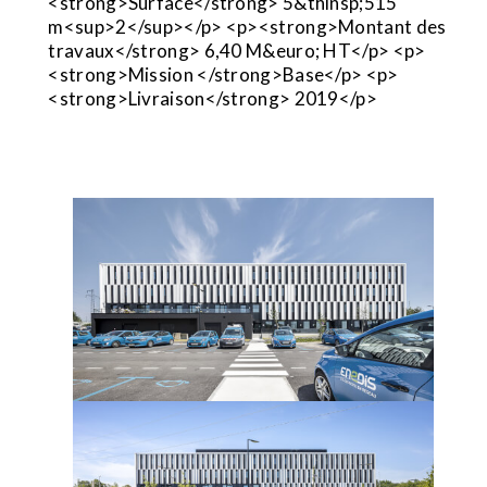
<strong>Surface</strong> 5&thinsp;515
m<sup>2</sup></p> <p><strong>Montant des
travaux</strong> 6,40 M&euro; HT</p> <p>
<strong>Mission </strong>Base</p> <p>
<strong>Livraison</strong> 2019</p>